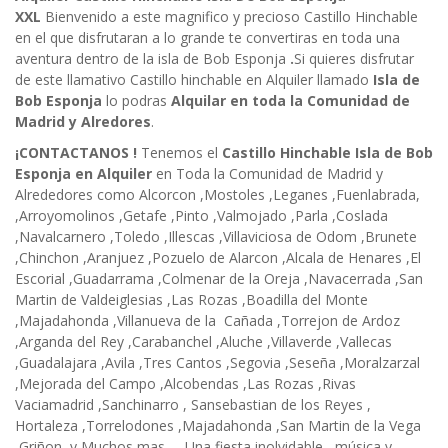
XXL
Bienvenido a este magnifico y precioso Castillo Hinchable
en el que disfrutaran a lo grande te convertiras en toda una
aventura dentro de la isla de Bob Esponja
.
Si quieres disfrutar
de este llamativo Castillo hinchable en Alquiler llamado
Isla de
Bob Esponja
lo podras
Alquilar en toda la Comunidad de
Madrid y Alredores
.
¡CONTACTANOS !
Tenemos el
Castillo Hinchable Isla de Bob
Esponja en Alquiler
en Toda la Comunidad de Madrid y
Alrededores como Alcorcon ,Mostoles ,Leganes ,Fuenlabrada,
,Arroyomolinos ,Getafe ,Pinto ,Valmojado ,Parla ,Coslada
,Navalcarnero ,Toledo ,Illescas ,Villaviciosa de Odom ,Brunete
,Chinchon ,Aranjuez ,Pozuelo de Alarcon ,Alcala de Henares ,El
Escorial ,Guadarrama ,Colmenar de la Oreja ,Navacerrada ,San
Martin de Valdeiglesias ,Las Rozas ,Boadilla del Monte
,Majadahonda ,Villanueva de la Cañada ,Torrejon de Ardoz
,Arganda del Rey ,Carabanchel ,Aluche ,Villaverde ,Vallecas
,Guadalajara ,Avila ,Tres Cantos ,Segovia ,Seseña ,Moralzarzal
,Mejorada del Campo ,Alcobendas ,Las Rozas ,Rivas
Vaciamadrid ,Sanchinarro , Sansebastian de los Reyes ,
Hortaleza ,Torrelodones ,Majadahonda ,San Martin de la Vega
,Griñon ,y Muchos mas .... Una fiesta inolvidable , música y