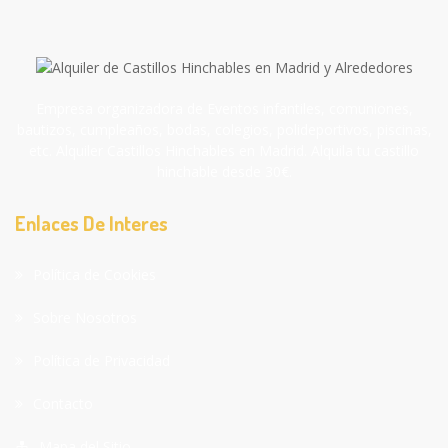
Empresa organizadora de Eventos infantiles, comuniones,
bautizos, cumpleaños, bodas, colegios, polideportivos, piscinas,
etc. Alquiler Castillos Hinchables en Madrid. Alquila tu castillo
hinchable desde 30€.
Enlaces De Interes
Política de Cookies
Sobre Nosotros
Política de Privacidad
Contacto
Mapa del Sitio