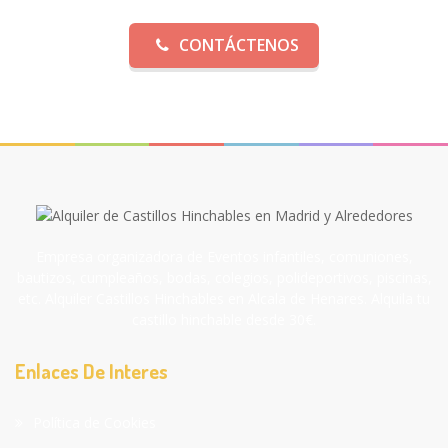
CONTÁCTENOS
Empresa organizadora de Eventos infantiles, comuniones,
bautizos, cumpleaños, bodas, colegios, polideportivos, piscinas,
etc. Alquiler Castillos Hinchables en Alcala de Henares. Alquila tu
castillo hinchable desde 30€.
Enlaces De Interes
Política de Cookies