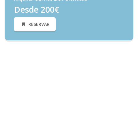
Desde 200€
RESERVAR
Necesitas Más Información?
Informate y conoce todos nuestros precios y ofertas
Alquiler Castillos Hinchables en Alcala de Henares | Castillos
Hinchables Fantasia | El mejor precio de todo Madrid