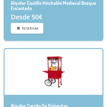
Alquiler Castillo Hinchable Medieval Bosque
Encantado
Desde 50€
RESERVAR
VISTA RÁPIDA
Alquiler Carrito De Palomitas