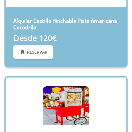
VISTA RÁPIDA
Alquiler Castillo Hinchable Pista Americana
Cocodrilo
Desde 120€
RESERVAR