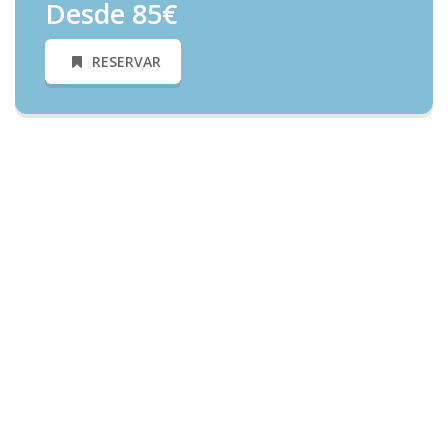
Desde 85€
RESERVAR
Necesitas Más Información?
Informate y conoce todos nuestros precios y ofertas
Alquiler Castillos Hinchables en Algete | Castillos Hinchables
Fantasia | El mejor precio de todo Madrid