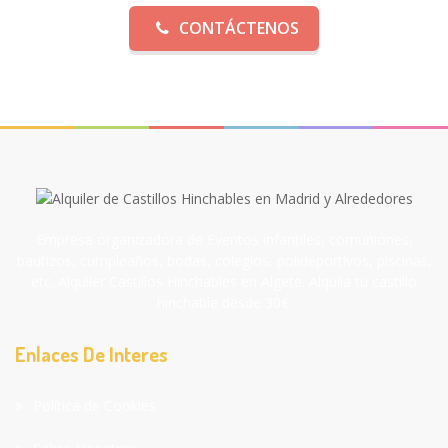
CONTÁCTENOS
Empresa organizadora de Eventos infantiles, comuniones,
bautizos, cumpleaños, bodas, colegios, polideportivos, piscinas,
etc. Alquiler Castillos Hinchables en Algete. Alquila tu castillo
hinchable desde 30€.
Enlaces De Interes
Política de Cookies