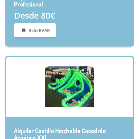
Profesional
Desde 80€
RESERVAR
VISTA RÁPIDA
Alquiler Castillo Hinchable Cocodrilo
Acuático XXL