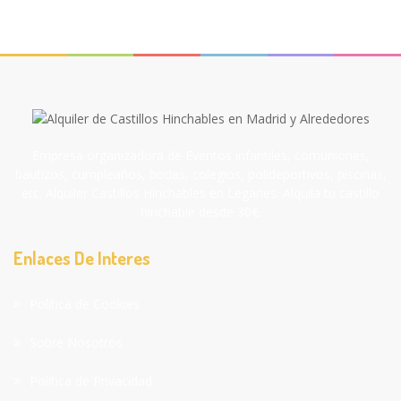
Empresa organizadora de Eventos infantiles, comuniones,
bautizos, cumpleaños, bodas, colegios, polideportivos, piscinas,
etc. Alquiler Castillos Hinchables en Leganes. Alquila tu castillo
hinchable desde 30€.
Enlaces De Interes
Política de Cookies
Sobre Nosotros
Política de Privacidad