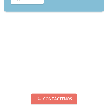
Necesitas Más Información?
Informate y conoce todos nuestros precios y ofertas
Alquiler Castillos Hinchables en Leganes | Castillos Hinchables
Fantasia | El mejor precio de todo Madrid
CONTÁCTENOS