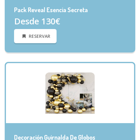
Pack Reveal Esencia Secreta
Desde 130€
RESERVAR
VISTA RÁPIDA
Decoración Guirnalda De Globos