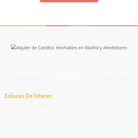
Empresa organizadora de Eventos infantiles, comuniones,
bautizos, cumpleaños, bodas, colegios, polideportivos, piscinas,
etc. Alquiler de Inflables en Madrid. Alquila tu castillo hinchable
desde 30€.
Enlaces De Interes
Política de Cookies
Sobre Nosotros
Política de Privacidad