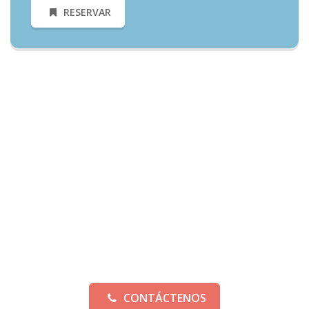
RESERVAR
Necesitas Más Información?
Informate y conoce todos nuestros precios y ofertas
Alquiler de Inflables en Madrid | Castillos Hinchables Fantasia |
El mejor precio de todo Madrid
CONTÁCTENOS