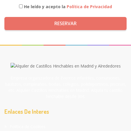
He leído y acepto la
Política de Privacidad
RESERVAR
Empresa organizadora de Eventos infantiles, comuniones,
bautizos, cumpleaños, bodas, colegios, polideportivos, piscinas,
etc. Alquiler Castillos Hinchables en Madrid. Alquila tu castillo
hinchable desde 30€.
Enlaces De Interes
Política de Cookies