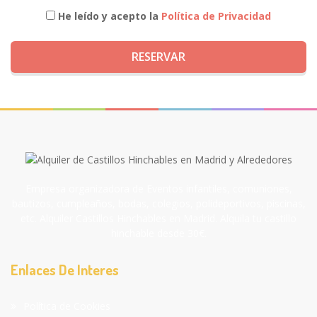
He leído y acepto la
Política de Privacidad
RESERVAR
Empresa organizadora de Eventos infantiles, comuniones,
bautizos, cumpleaños, bodas, colegios, polideportivos, piscinas,
etc. Alquiler Castillos Hinchables en Madrid. Alquila tu castillo
hinchable desde 30€.
Enlaces De Interes
Política de Cookies