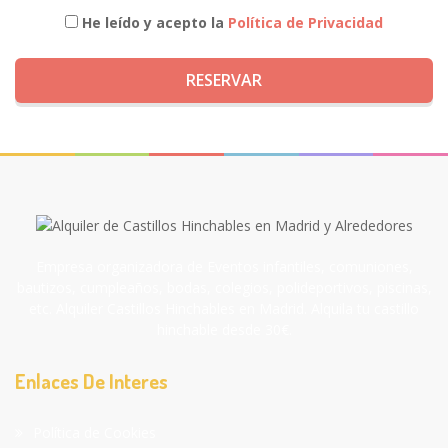
He leído y acepto la
Política de Privacidad
RESERVAR
Empresa organizadora de Eventos infantiles, comuniones,
bautizos, cumpleaños, bodas, colegios, polideportivos, piscinas,
etc. Alquiler Castillos Hinchables en Madrid. Alquila tu castillo
hinchable desde 30€.
Enlaces De Interes
Política de Cookies