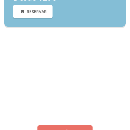
RESERVAR
Necesitas Más Información?
Informate y conoce todos nuestros precios y ofertas
Alquiler Castillos Hinchables en El Pardo | Castillos Hinchables
Fantasia | El mejor precio de todo Madrid