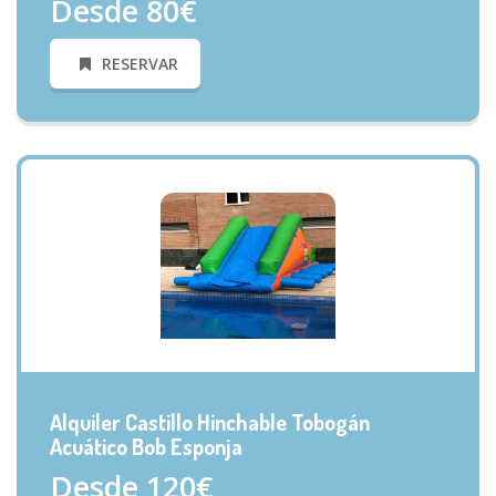
Desde 80€
RESERVAR
VISTA RÁPIDA
Alquiler Castillo Hinchable Tobogán
Acuático Bob Esponja
Desde 120€