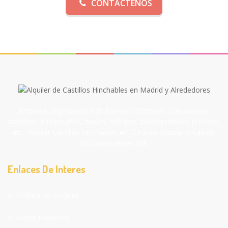
CONTÁCTENOS
Empresa organizadora de Eventos infantiles, comuniones,
bautizos, cumpleaños, bodas, colegios, polideportivos, piscinas,
etc. Alquiler Castillos Hinchables en El Pardo. Alquila tu castillo
hinchable desde 30€.
Enlaces De Interes
Política de Cookies
Sobre Nosotros